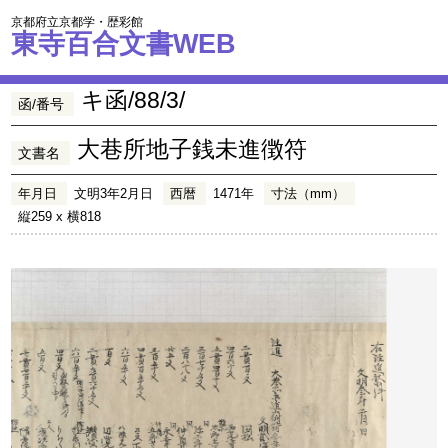
京都府立京都学・歴彩館
東寺百合文書WEB
キ函/88/3/
函/番号
大巷所地子銭未進徴符
文書名
年月日
文明3年2月日
西暦
1471年
寸法（mm）
縦259 x 横818