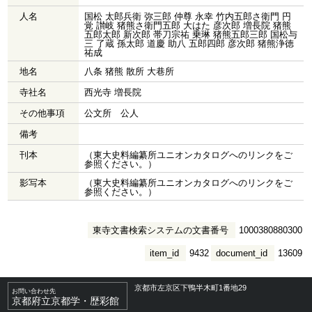
人名
国松 太郎兵衛 弥三郎 仲尊 永幸 竹内五郎さ衛門 円
覚 讃岐 猪熊さ衛門五郎 大はた 彦次郎 増長院 猪熊
五郎太郎 新次郎 帯刀宗祐 乗琳 猪熊五郎三郎 国松与
三 了蔵 孫太郎 道慶 助八 五郎四郎 彦次郎 猪熊浄徳
祐成
地名
八条 猪熊 散所 大巷所
寺社名
西光寺 増長院
その他事項
公文所 公人
備考
刊本
（東大史料編纂所ユニオンカタログへのリンクをご
参照ください。）
影写本
（東大史料編纂所ユニオンカタログへのリンクをご
参照ください。）
東寺文書検索システムの文書番号
1000380880300
item_id
9432
document_id
13609
京都市左京区下鴨半木町1番地29
お問い合わせ先
京都府立京都学・歴彩館