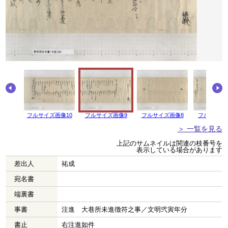
フルサイズ画像10
フルサイズ画像9
フルサイズ画像8
フルサイズ
＞ 一覧を見る
上記のサムネイルは関連の枝番号を
表示している場合があります
差出人
祐成
宛名書
端裏書
事書
注進 大巷所未進徴符之事／文明弐寅年分
書止
右注進如件