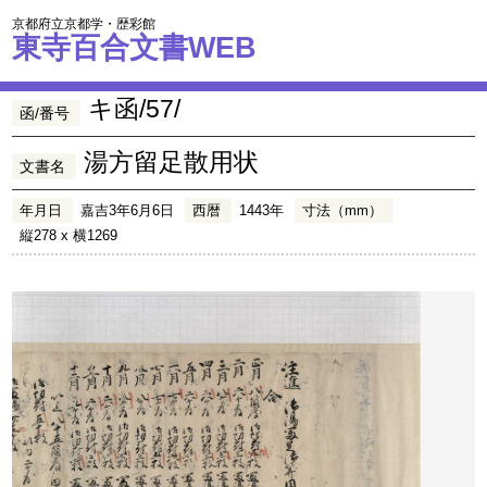
京都府立京都学・歴彩館
東寺百合文書WEB
キ函/57/
函/番号
湯方留足散用状
文書名
年月日
嘉吉3年6月6日
西暦
1443年
寸法（mm）
縦278 x 横1269