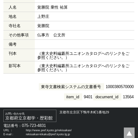
人名
覚勝院 乗性 祐算
地名
上野庄
寺社名
覚勝院
その他事項
仏事方 公文所
備考
刊本
（東大史料編纂所ユニオンカタログへのリンクをご
参照ください。）
影写本
（東大史料編纂所ユニオンカタログへのリンクをご
参照ください。）
東寺文書検索システムの文書番号
1000380570000
item_id
9401
document_id
13564
京都市左京区下鴨半木町1番地29
お問い合わせ先
京都府立京都学・歴彩館
075-723-4831
電話番号：
URL ：
http://www.pref.kyoto.jp/rekisaikan/
E-mail：
rekisaikan-kikaku@pref.kyoto.lg.jp