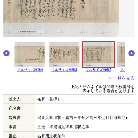
フルサイズ画像4
フルサイズ画像3
フルサイズ画像2
フルサイズ
＞ 一覧を見る
上記のサムネイルは関連の枝番号を
表示している場合があります
差出人
祐算（花押）
宛名書
端裏書
湯止足算用状＜嘉吉三年分／同三年七月廿日算勘●
事書
注進 御湯留足御算用状之事
書止
右算用之状如件