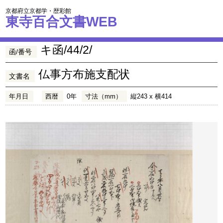
京都府立京都学・歴彩館
東寺百合文書WEB
キ函/44/2/
函/番号
仏事方布施支配状
文書名
年月日
西暦
0年
寸法（mm）
縦243 x 横414