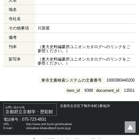
人名
地名
寺社名
その他事項
川原屋
備考
刊本
（東大史料編纂所ユニオンカタログへのリンクをご
参照ください。）
影写本
（東大史料編纂所ユニオンカタログへのリンクをご
参照ください。）
東寺文書検索システムの文書番号
1000380440200
item_id
9388
document_id
13551
京都市左京区下鴨半木町1番地29
お問い合わせ先
京都府立京都学・歴彩館
075-723-4831
電話番号：
URL ：
http://www.pref.kyoto.jp/rekisaikan/
E-mail：
rekisaikan-kikaku@pref.kyoto.lg.jp