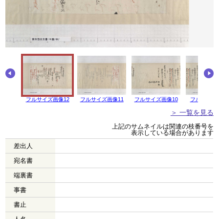
フルサイズ画像12
フルサイズ画像11
フルサイズ画像10
フルサイズ
＞ 一覧を見る
上記のサムネイルは関連の枝番号を
表示している場合があります
差出人
宛名書
端裏書
事書
書止