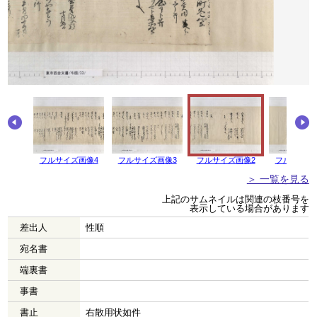
画像5
フルサイズ画像4
フルサイズ画像3
フルサイズ画像2
フルサイズ
＞ 一覧を見る
上記のサムネイルは関連の枝番号を
表示している場合があります
差出人
性順
宛名書
端裏書
事書
書止
右散用状如件