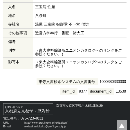
人名
三宝院 性順
地名
八条町
寺社名
湯屋 三宝院 御影堂 不ト堂 僧坊
その他事項
造営方御奉行 番匠 諸大工
備考
刊本
（東大史料編纂所ユニオンカタログへのリンクをご
参照ください。）
影写本
（東大史料編纂所ユニオンカタログへのリンクをご
参照ください。）
東寺文書検索システムの文書番号
1000380330000
item_id
9377
document_id
13538
京都市左京区下鴨半木町1番地29
お問い合わせ先
京都府立京都学・歴彩館
075-723-4831
電話番号：
URL ：
http://www.pref.kyoto.jp/rekisaikan/
E-mail：
rekisaikan-kikaku@pref.kyoto.lg.jp