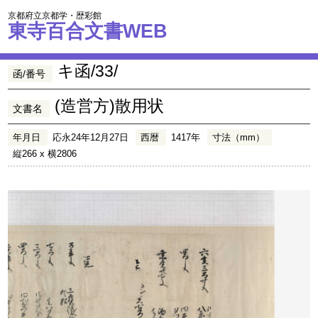
京都府立京都学・歴彩館
東寺百合文書WEB
キ函/33/
函/番号
(造営方)散用状
文書名
年月日
応永24年12月27日
西暦
1417年
寸法（mm）
縦266 x 横2806