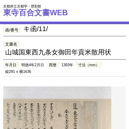
京都府立京都学・歴彩館
東寺百合文書WEB
キ函/11/
函/番号
文書名
山城国東西九条女御田年貢米散用状
年月日
明徳4年2月日
西暦
1393年
寸法（mm）
縦291 x 横1636