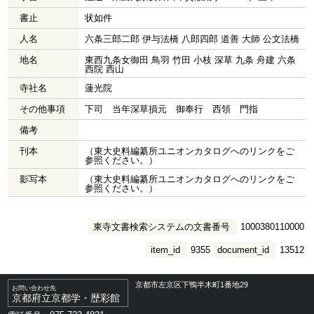
書止
状如件
人名
六条三郎二郎 伊与法橋 八郎四郎 道善 大師 公文法橋
地名
東西九条女御田 鳥羽 竹田 小枝 深草 九条 舟建 六条
西院 西山
寺社名
蓮光院
その他事項
下司 当年深草損元 御奉行 西領 門指
備考
刊本
（東大史料編纂所ユニオンカタログへのリンクをご
参照ください。）
影写本
（東大史料編纂所ユニオンカタログへのリンクをご
参照ください。）
東寺文書検索システムの文書番号
1000380110000
item_id
9355
document_id
13512
京都市左京区下鴨半木町1番地29
お問い合わせ先
京都府立京都学・歴彩館