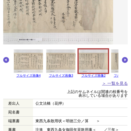
画像5
フルサイズ画像4
フルサイズ画像3
フルサイズ画像2
フルサイズ
＞ 一覧を見る
上記のサムネイルは関連の枝番号を
表示している場合があります
差出人
公文法橋（花押）
宛名書
端裏書
東西九条散用状＜明徳三分／算 ＞
事書
注進 東西九条女御田年貢散用事＜ ／三年＞