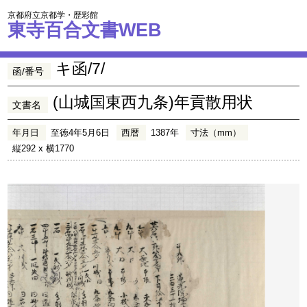
京都府立京都学・歴彩館
東寺百合文書WEB
キ函/7/
函/番号
(山城国東西九条)年貢散用状
文書名
年月日
至徳4年5月6日
西暦
1387年
寸法（mm）
縦292 x 横1770