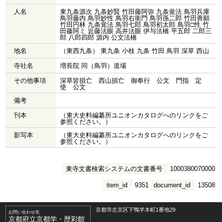
人名
東九条源次 九条妙賢 竹田藤阿弥 九条覚法 鳥羽兵庫
鳥羽藤内 鳥羽妙性 鳥羽右衛門 鳥羽孫二郎 竹田善願
竹田円林 九条覚法 鳥羽七郎 鳥羽初太郎 鳥羽□性 竹
田藤阿ミ 近藤法眼 高井法眼 伊与法橋 平五郎 二郎三
郎 八郎四郎 源内 公文法橋
地名
（東西九条） 東九条 小枝 九条 竹田 鳥羽 深草 西山
寺社名
増長院 同（鳥羽）道場
その他事項
深草皆損亡 西山損亡 御奉行 公文 門指 定
使 公文
備考
刊本
（東大史料編纂所ユニオンカタログへのリンクをご
参照ください。）
影写本
（東大史料編纂所ユニオンカタログへのリンクをご
参照ください。）
東寺文書検索システムの文書番号
1000380070000
item_id
9351
document_id
13508
京都市左京区下鴨半木町1番地29
お問い合わせ先
京都府立京都学・歴彩館