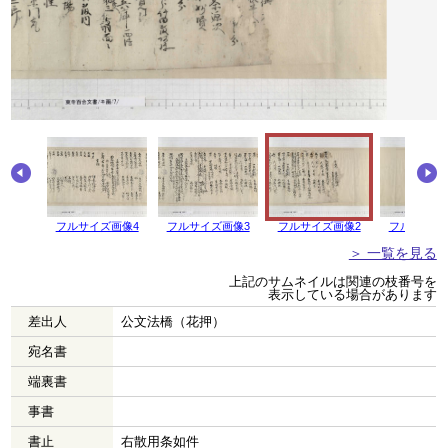
画像5
フルサイズ画像4
フルサイズ画像3
フルサイズ画像2
フルサイズ
＞ 一覧を見る
上記のサムネイルは関連の枝番号を
表示している場合があります
差出人
公文法橋（花押）
宛名書
端裏書
事書
書止
右散用条如件