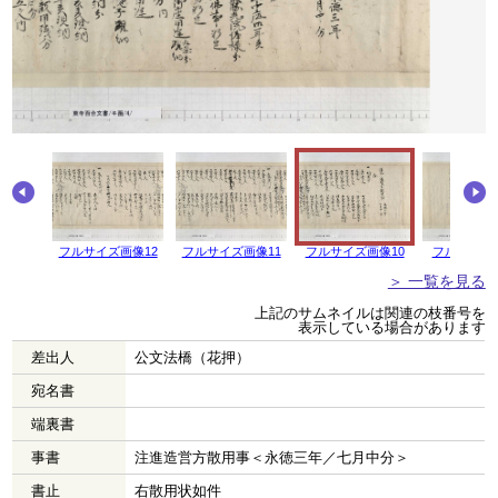
画像13
フルサイズ画像12
フルサイズ画像11
フルサイズ画像10
フルサイズ
＞ 一覧を見る
上記のサムネイルは関連の枝番号を
表示している場合があります
差出人
公文法橋（花押）
宛名書
端裏書
事書
注進造営方散用事＜永徳三年／七月中分＞
書止
右散用状如件