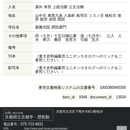
人名
真向 有世 上総法眼 公文法橋
地名
山中庄 東西九条 八条町 鳥羽庄 ミスノ庄 植松庄 巷
所 散所 糸田 西院
寺社名
最勝光院 西院唐門
その他事項
同（七月）十五日御仏事 湯（七月中） 公人 人
夫 車力 番匠 造営方 引願 瓦方
備考
刊本
（東大史料編纂所ユニオンカタログへのリンクをご
参照ください。）
影写本
（東大史料編纂所ユニオンカタログへのリンクをご
参照ください。）
東寺文書検索システムの文書番号
1000380040300
item_id
9348
document_id
13504
京都市左京区下鴨半木町1番地29
お問い合わせ先
京都府立京都学・歴彩館
075-723-4831
電話番号：
URL ：
http://www.pref.kyoto.jp/rekisaikan/