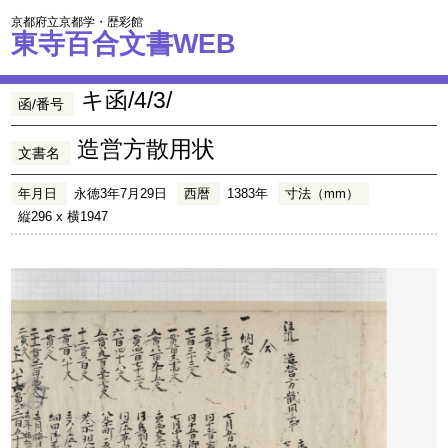
京都府立京都学・歴彩館
東寺百合文書WEB
キ函/4/3/
函/番号
造営方散用状
文書名
年月日
永徳3年7月29日
西暦
1383年
寸法（mm）
縦296 x 横1947