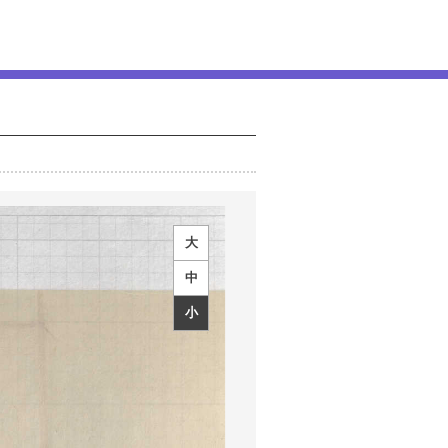
大
中
小