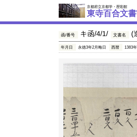
京都府立京都学・歴彩館
東寺百合文書
キ函/4/1/
函/番号
文書名
年月日
永徳3年2月晦日
西暦
1383年