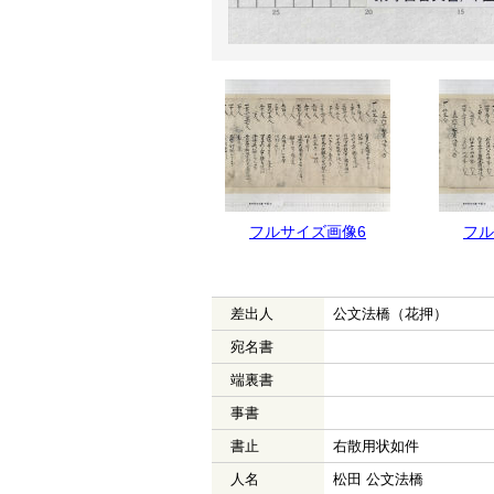
フルサイズ画像7
フルサイズ画像6
フル
差出人
公文法橋（花押）
宛名書
端裏書
事書
書止
右散用状如件
人名
松田 公文法橋