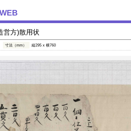
WEB
(造営方)散用状
寸法（mm）
縦295 x 横760