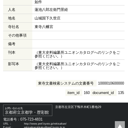
如件
人名
蓮池八郎左衛門景経
地名
山城国下久世庄
寺社名
東寺八幡宮
その他事項
備考
刊本
（東大史料編纂所ユニオンカタログへのリンクをご
参照ください。）
影写本
（東大史料編纂所ユニオンカタログへのリンクをご
参照ください。）
東寺文書検索システムの文書番号
1000010600000
item_id
160
document_id
135
京都市左京区下鴨半木町1番地29
お問い合わせ先
京都府立京都学・歴彩館
075-723-4831
電話番号：
URL ：
http://www.pref.kyoto.jp/rekisaikan/
E-mail：
rekisaikan-kikaku@pref.kyoto.lg.jp