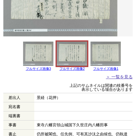
フルサイズ画像3
フルサイズ画像2
フルサイズ画像1
＞ 一覧を見る
上記のサムネイルは関連の枝番号を
表示している場合があります
差出人
景経（花押）
宛名書
端裏書
事書
東寺八幡宮領山城国下久世庄内八幡田事
書止
仍所被閣也、任先例、可有其沙汰之由候也、仍執達