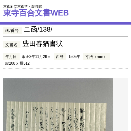
京都府立京都学・歴彩館
東寺百合文書WEB
ニ函/138/
函/番号
豊田春猶書状
文書名
年月日
永正2年11月29日
西暦
1505年
寸法（mm）
縦208 x 横512