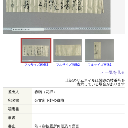
フルサイズ画像3
フルサイズ画像2
フルサイズ画像1
＞ 一覧を見る
上記のサムネイルは関連の枝番号を
表示している場合があります
差出人
春猶（花押）
宛名書
公文所下野公御坊
端裏書
事書
書止
能々御披露所仰候恐々謹言