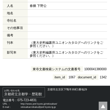
人名
春猶 下野公
地名
寺社名
その他事項
備考
刊本
（東大史料編纂所ユニオンカタログへのリンクをご
参照ください。）
影写本
（東大史料編纂所ユニオンカタログへのリンクをご
参照ください。）
東寺文書検索システムの文書番号
1000041380000
item_id
1067
document_id
1342
京都市左京区下鴨半木町1番地29
お問い合わせ先
京都府立京都学・歴彩館
075-723-4831
電話番号：
URL ：
http://www.pref.kyoto.jp/rekisaikan/
E-mail：
rekisaikan-kikaku@pref.kyoto.lg.jp