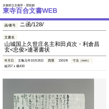
京都府立京都学・歴彩館
東寺百合文書WEB
ニ函/128/
函/番号
文書名
山城国上久世庄名主和田貞次・利倉昌
玄<忠俊>連署書状
年月日
文亀元年10月26日
西暦
1501年
寸法（mm）
縦257 x 横430