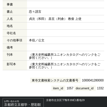
事書
書止
恐々謹言
人名
貞次（和田） 昌玄（利倉） 教俊 上使
地名
寺社名
その他事項
本役／公文
備考
刊本
（東大史料編纂所ユニオンカタログへのリンクをご
参照ください。）
影写本
（東大史料編纂所ユニオンカタログへのリンクをご
参照ください。）
東寺文書検索システムの文書番号
1000041280000
item_id
1057
document_id
1332
京都市左京区下鴨半木町1番地29
お問い合わせ先
京都府立京都学・歴彩館