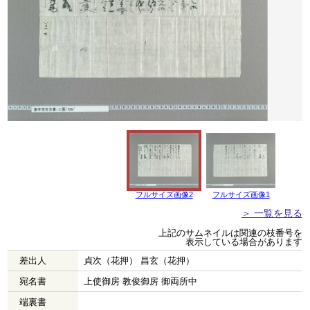
フルサイズ画像2
フルサイズ画像1
＞ 一覧を見る
上記のサムネイルは関連の枝番号を
表示している場合があります
差出人
貞次（花押） 昌玄（花押）
宛名書
上使御房 教俊御房 御両所中
端裏書