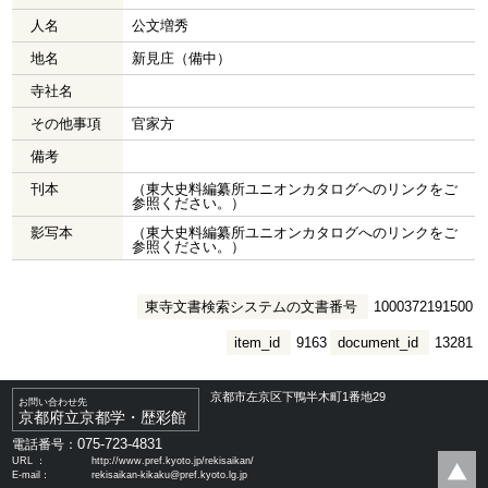
人名
公文増秀
地名
新見庄（備中）
寺社名
その他事項
官家方
備考
刊本
（東大史料編纂所ユニオンカタログへのリンクをご
参照ください。）
影写本
（東大史料編纂所ユニオンカタログへのリンクをご
参照ください。）
東寺文書検索システムの文書番号
1000372191500
item_id
9163
document_id
13281
京都市左京区下鴨半木町1番地29
お問い合わせ先
京都府立京都学・歴彩館
075-723-4831
電話番号：
URL ：
http://www.pref.kyoto.jp/rekisaikan/
E-mail：
rekisaikan-kikaku@pref.kyoto.lg.jp