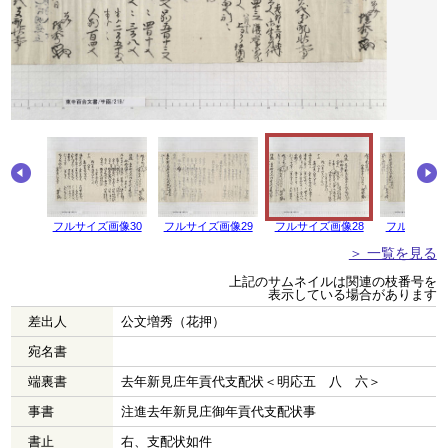
フルサイズ画像30
フルサイズ画像29
フルサイズ画像28
フルサイズ画
＞ 一覧を見る
上記のサムネイルは関連の枝番号を
表示している場合があります
差出人
公文増秀（花押）
宛名書
端裏書
去年新見庄年貢代支配状＜明応五 八 六＞
事書
注進去年新見庄御年貢代支配状事
書止
右、支配状如件