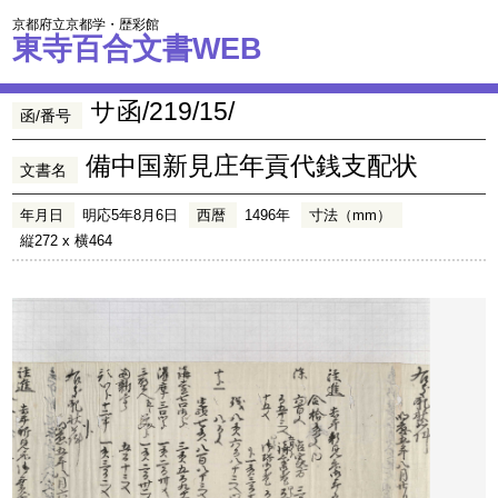
京都府立京都学・歴彩館
東寺百合文書WEB
サ函/219/15/
函/番号
備中国新見庄年貢代銭支配状
文書名
年月日
明応5年8月6日
西暦
1496年
寸法（mm）
縦272 x 横464