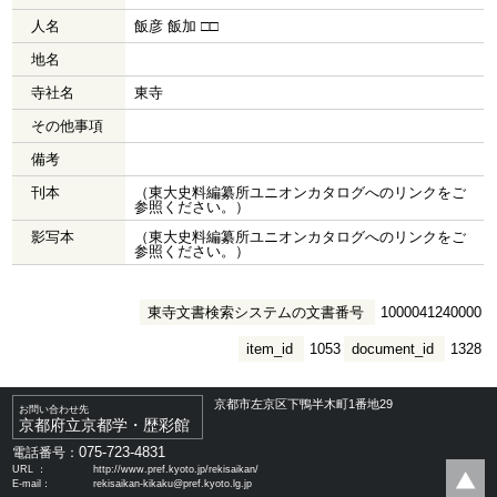
人名
飯彦 飯加 □□
地名
寺社名
東寺
その他事項
備考
刊本
（東大史料編纂所ユニオンカタログへのリンクをご
参照ください。）
影写本
（東大史料編纂所ユニオンカタログへのリンクをご
参照ください。）
東寺文書検索システムの文書番号
1000041240000
item_id
1053
document_id
1328
京都市左京区下鴨半木町1番地29
お問い合わせ先
京都府立京都学・歴彩館
075-723-4831
電話番号：
URL ：
http://www.pref.kyoto.jp/rekisaikan/
E-mail：
rekisaikan-kikaku@pref.kyoto.lg.jp