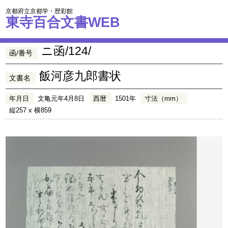
京都府立京都学・歴彩館
東寺百合文書WEB
ニ函/124/
函/番号
飯河彦九郎書状
文書名
年月日
文亀元年4月8日
西暦
1501年
寸法（mm）
縦257 x 横859