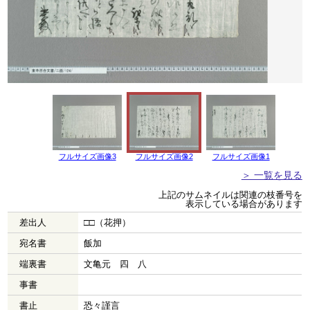
フルサイズ画像3
フルサイズ画像2
フルサイズ画像1
＞ 一覧を見る
上記のサムネイルは関連の枝番号を
表示している場合があります
差出人
□□（花押）
宛名書
飯加
端裏書
文亀元 四 八
事書
書止
恐々謹言