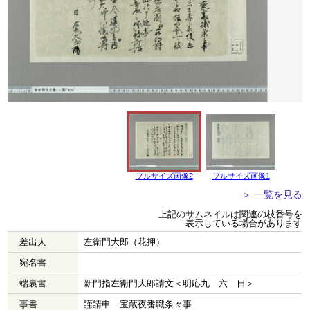
フルサイズ画像2
フルサイズ画像1
＞ 一覧を見る
上記のサムネイルは関連の枝番号を
表示している場合があります
差出人
左衛門大郎（花押）
宛名書
端裏書
新門指左衛門大郎請文＜明応九 六 日＞
事書
謹請申 宝蔵夜番職条々事