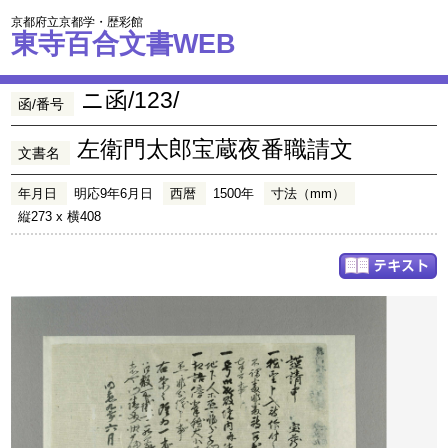
京都府立京都学・歴彩館
東寺百合文書WEB
ニ函/123/
函/番号
左衛門太郎宝蔵夜番職請文
文書名
年月日
明応9年6月日
西暦
1500年
寸法（mm）
縦273 x 横408