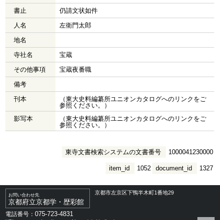
書止
仍請文状如件
人名
左衛門太郎
地名
寺社名
宝蔵
その他事項
宝蔵夜番職
備考
刊本
（東大史料編纂所ユニオンカタログへのリンクをご
参照ください。）
影写本
（東大史料編纂所ユニオンカタログへのリンクをご
参照ください。）
東寺文書検索システムの文書番号
1000041230000
item_id
1052
document_id
1327
京都市左京区下鴨半木町1番地29
お問い合わせ先
京都府立京都学・歴彩館
075-723-4831
電話番号：