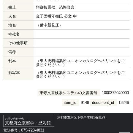
書止
預御披露候、恐惶謹言
人名
金子因幡守衡氏 公文 中
地名
（備中新見庄）
寺社名
その他事項
備考
刊本
（東大史料編纂所ユニオンカタログへのリンクをご
参照ください。）
影写本
（東大史料編纂所ユニオンカタログへのリンクをご
参照ください。）
東寺文書検索システムの文書番号
1000372040000
item_id
9148
document_id
13246
京都市左京区下鴨半木町1番地29
お問い合わせ先
京都府立京都学・歴彩館
075-723-4831
電話番号：