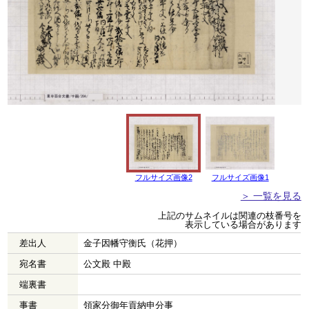
フルサイズ画像2
フルサイズ画像1
＞ 一覧を見る
上記のサムネイルは関連の枝番号を
表示している場合があります
差出人
金子因幡守衡氏（花押）
宛名書
公文殿 中殿
端裏書
事書
領家分御年貢納申分事