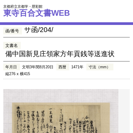
京都府立京都学・歴彩館
東寺百合文書WEB
サ函/204/
函/番号
文書名
備中国新見庄領家方年貢銭等送進状
年月日
文明3年閏8月20日
西暦
1471年
寸法（mm）
縦276 x 横415