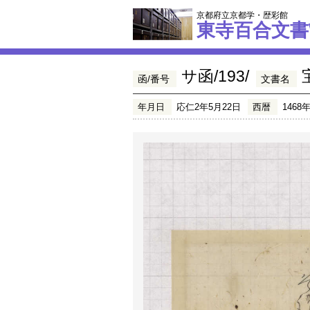
京都府立京都学・歴彩館
東寺百合文書
サ函/193/
函/番号
文書名
年月日
応仁2年5月22日
西暦
1468