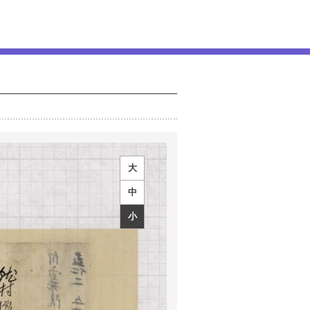
大
中
小