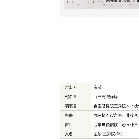
差出人
宝済
宛名書
（三秀院祥珎）
端裏書
自宝菩提院三秀院へノ状
事書
就村櫛本役之事、其後色
書止
心事期後信候、恐々謹言
人名
宝済 三秀院祥珎