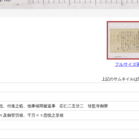
フルサイズ
上記のサムネイルは
也、付進之処、他事候間被返事 応仁二五廿二 珍監寺御寮
々及御苦労候、千万々々恐悦之至候