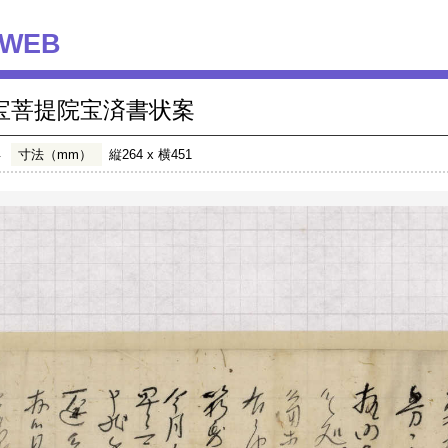
WEB
宝菩提院宝済書状案
年
寸法（mm）
縦264 x 横451