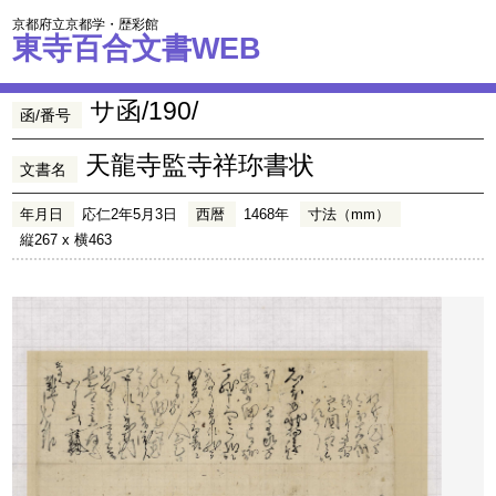
京都府立京都学・歴彩館
東寺百合文書WEB
サ函/190/
函/番号
天龍寺監寺祥珎書状
文書名
年月日
応仁2年5月3日
西暦
1468年
寸法（mm）
縦267 x 横463