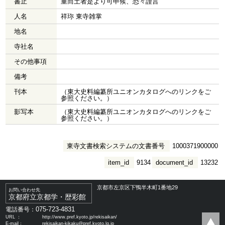
書止
重而土者是より可申候、恐々謹言
人名
祥珎 東寺雑掌
地名
寺社名
その他事項
備考
刊本
（東大史料編纂所ユニオンカタログへのリンクをご
参照ください。）
影写本
（東大史料編纂所ユニオンカタログへのリンクをご
参照ください。）
東寺文書検索システムの文書番号
1000371900000
item_id
9134
document_id
13232
京都市左京区下鴨半木町1番地29
お問い合わせ先
京都府立京都学・歴彩館
075-723-4831
電話番号：
URL ：
http://www.pref.kyoto.jp/rekisaikan/
E-mail：
rekisaikan-kikaku@pref.kyoto.lg.jp