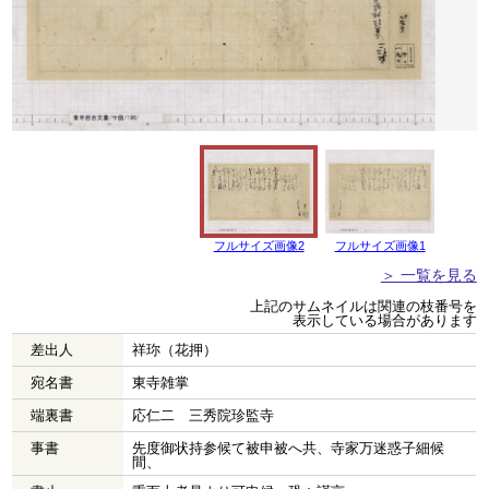
フルサイズ画像2
フルサイズ画像1
＞ 一覧を見る
上記のサムネイルは関連の枝番号を
表示している場合があります
差出人
祥珎（花押）
宛名書
東寺雑掌
端裏書
応仁二 三秀院珍監寺
事書
先度御状持参候て被申被へ共、寺家万迷惑子細候
間、