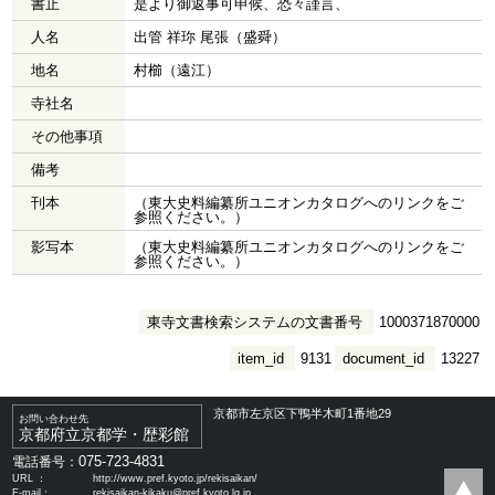
書止
是より御返事可申候、恐々謹言、
人名
出管 祥珎 尾張（盛舜）
地名
村櫛（遠江）
寺社名
その他事項
備考
刊本
（東大史料編纂所ユニオンカタログへのリンクをご
参照ください。）
影写本
（東大史料編纂所ユニオンカタログへのリンクをご
参照ください。）
東寺文書検索システムの文書番号
1000371870000
item_id
9131
document_id
13227
京都市左京区下鴨半木町1番地29
お問い合わせ先
京都府立京都学・歴彩館
075-723-4831
電話番号：
URL ：
http://www.pref.kyoto.jp/rekisaikan/
E-mail：
rekisaikan-kikaku@pref.kyoto.lg.jp