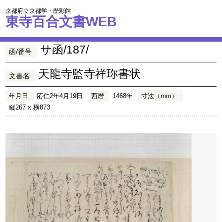
京都府立京都学・歴彩館
東寺百合文書WEB
サ函/187/
函/番号
天龍寺監寺祥珎書状
文書名
年月日
応仁2年4月19日
西暦
1468年
寸法（mm）
縦267 x 横873