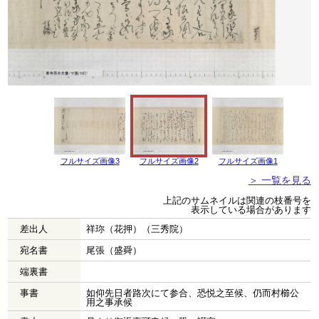
フルサイズ画像3
フルサイズ画像2
フルサイズ画像1
＞ 一覧を見る
上記のサムネイルは関連の枝番号を
表示している場合があります
差出人
祥珎（花押）（三秀院）
宛名書
尾張（盛舜）
端裏書
事書
如仰先日者路次にて参合、恐悦之至候、仍而村櫛公
用之事承候