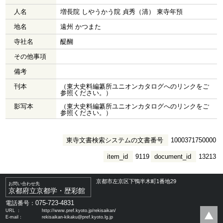
人名
増長院 しやうかう院 貞秀（清） 東寺年預
地名
遠州 かつまた
寺社名
醍醐
その他事項
備考
刊本
（東大史料編纂所ユニオンカタログへのリンクをご
参照ください。）
影写本
（東大史料編纂所ユニオンカタログへのリンクをご
参照ください。）
東寺文書検索システムの文書番号
1000371750000
item_id
9119
document_id
13213
京都市左京区下鴨半木町1番地29
お問い合わせ先
京都府立京都学・歴彩館
075-723-4831
電話番号：
URL ：
http://www.pref.kyoto.jp/rekisaikan/
E-mail：
rekisaikan-kikaku@pref.kyoto.lg.jp