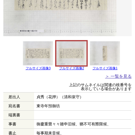
フルサイズ画像3
フルサイズ画像2
フルサイズ画像1
＞ 一覧を見る
上記のサムネイルは関連の枝番号を
表示している場合があります
差出人
貞秀（花押）（清和泉守）
宛名書
東寺年預御坊
端裏書
事書
御慶重畳々々雖申旧候、猶不可有際限候、
書止
毎事期来音候、