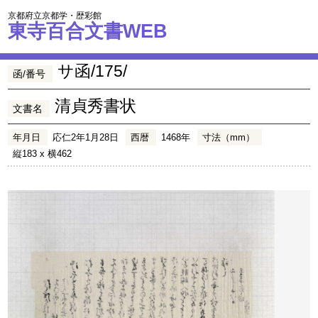
京都府立京都学・歴彩館
東寺百合文書WEB
サ函/175/
函/番号
清貞秀書状
文書名
年月日
応仁2年1月28日
西暦
1468年
寸法（mm）
縦183 x 横462