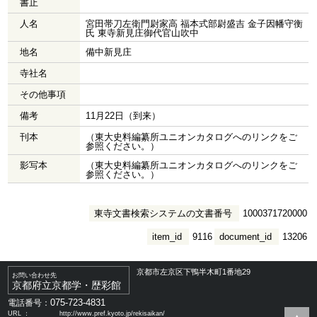
書止
人名
宮田帯刀左衛門尉家高 福本式部尉盛吉 金子因幡守衡
氏 東寺新見庄御代官山吹中
地名
備中新見庄
寺社名
その他事項
備考
11月22日（到来）
刊本
（東大史料編纂所ユニオンカタログへのリンクをご
参照ください。）
影写本
（東大史料編纂所ユニオンカタログへのリンクをご
参照ください。）
東寺文書検索システムの文書番号
1000371720000
item_id
9116
document_id
13206
京都市左京区下鴨半木町1番地29
お問い合わせ先
京都府立京都学・歴彩館
075-723-4831
電話番号：
URL ：
http://www.pref.kyoto.jp/rekisaikan/