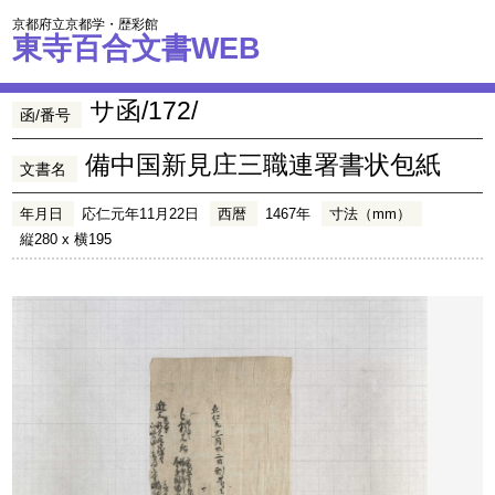
京都府立京都学・歴彩館
東寺百合文書WEB
サ函/172/
函/番号
備中国新見庄三職連署書状包紙
文書名
年月日
応仁元年11月22日
西暦
1467年
寸法（mm）
縦280 x 横195