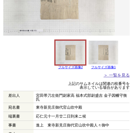
フルサイズ画像2
フルサイズ画像1
＞ 一覧を見る
上記のサムネイルは関連の枝番号を
表示している場合があります
差出人
宮田帯刀左衛門尉家高 福本式部尉盛吉 金子因幡守衡
氏
宛名書
東寺新見庄御代官山吹中殿
端裏書
応仁元十一月廿二日到来ニ候
事書
進上 東寺新見庄御代官山吹中殿人々御中