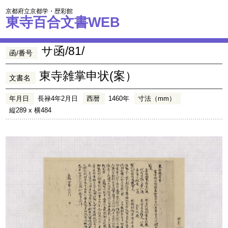
京都府立京都学・歴彩館
東寺百合文書WEB
サ函/81/
函/番号
東寺雑掌申状(案）
文書名
年月日
長禄4年2月日
西暦
1460年
寸法（mm）
縦289 x 横484