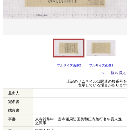
フルサイズ画像2
フルサイズ画像1
＞ 一覧を見る
上記のサムネイルは関連の枝番号を
表示している場合があります
差出人
宛名書
端裏書
事書
東寺雑掌申 当寺領周防国美和庄内兼行名年貢未進
之間事