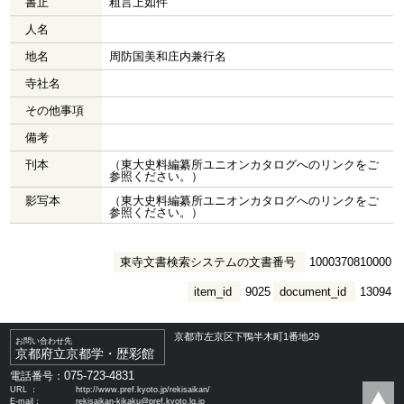
書止
粗言上如件
人名
地名
周防国美和庄内兼行名
寺社名
その他事項
備考
刊本
（東大史料編纂所ユニオンカタログへのリンクをご
参照ください。）
影写本
（東大史料編纂所ユニオンカタログへのリンクをご
参照ください。）
東寺文書検索システムの文書番号
1000370810000
item_id
9025
document_id
13094
京都市左京区下鴨半木町1番地29
お問い合わせ先
京都府立京都学・歴彩館
075-723-4831
電話番号：
URL ：
http://www.pref.kyoto.jp/rekisaikan/
E-mail：
rekisaikan-kikaku@pref.kyoto.lg.jp