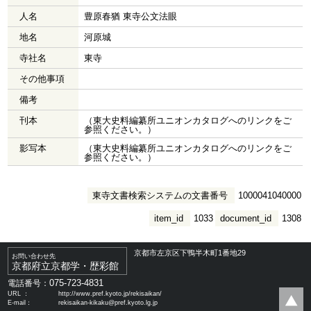
人名
豊原春猶 東寺公文法眼
地名
河原城
寺社名
東寺
その他事項
備考
刊本
（東大史料編纂所ユニオンカタログへのリンクをご
参照ください。）
影写本
（東大史料編纂所ユニオンカタログへのリンクをご
参照ください。）
東寺文書検索システムの文書番号
1000041040000
item_id
1033
document_id
1308
京都市左京区下鴨半木町1番地29
お問い合わせ先
京都府立京都学・歴彩館
075-723-4831
電話番号：
URL ：
http://www.pref.kyoto.jp/rekisaikan/
E-mail：
rekisaikan-kikaku@pref.kyoto.lg.jp