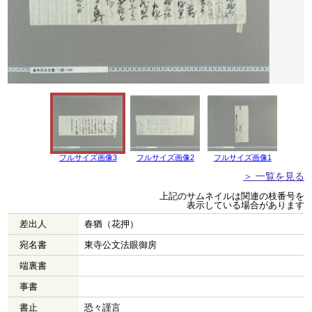
フルサイズ画像3
フルサイズ画像2
フルサイズ画像1
＞ 一覧を見る
上記のサムネイルは関連の枝番号を
表示している場合があります
差出人
春猶（花押）
宛名書
東寺公文法眼御房
端裏書
事書
書止
恐々謹言