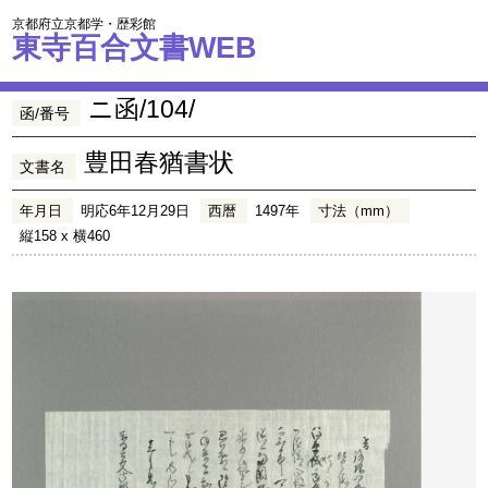
京都府立京都学・歴彩館
東寺百合文書WEB
ニ函/104/
函/番号
豊田春猶書状
文書名
年月日
明応6年12月29日
西暦
1497年
寸法（mm）
縦158 x 横460