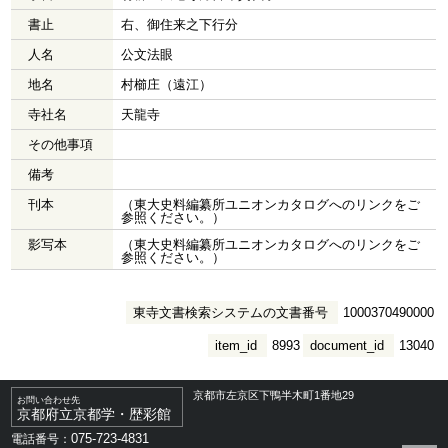
書止
右、御住来之下行分
人名
公文法眼
地名
村櫛庄（遠江）
寺社名
天龍寺
その他事項
備考
刊本
（東大史料編纂所ユニオンカタログへのリンクをご
参照ください。）
影写本
（東大史料編纂所ユニオンカタログへのリンクをご
参照ください。）
東寺文書検索システムの文書番号
1000370490000
item_id
8993
document_id
13040
京都市左京区下鴨半木町1番地29
お問い合わせ先
京都府立京都学・歴彩館
075-723-4831
電話番号：