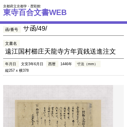
京都府立京都学・歴彩館
東寺百合文書WEB
サ函/49/
函/番号
文書名
遠江国村櫛庄天龍寺方年貢銭送進注文
年月日
文安3年6月日
西暦
1446年
寸法（mm）
縦257 x 横378