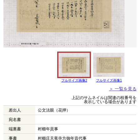
フルサイズ画像2
フルサイズ画像1
＞ 一覧を見る
上記のサムネイルは関連の枝番号を
表示している場合があります
差出人
公文法眼（花押）
宛名書
端裏書
村櫛年貢事
事書
村櫛庄天竜寺方御年貢代事