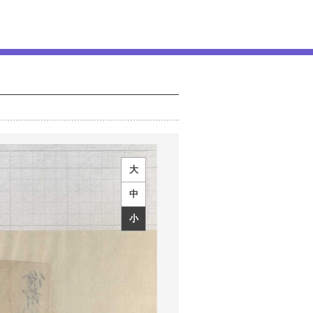
大
中
小