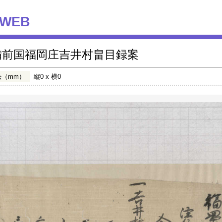
WEB
備前国福岡庄吉井村畠目録案
法（mm）
縦0 x 横0