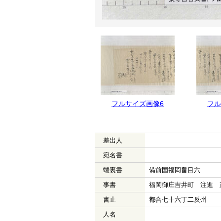
フルサイズ画像6
フル
差出人
宛名書
端裏書
備前国福岡畠目六
事書
福岡御庄吉井町 注進 
書止
都合七十六丁二反州
人名