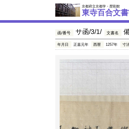
京都府立京都学・歴彩館
東寺百合文書
サ函/3/1/
函/番号
文書名
年月日
正嘉元年
西暦
1257年
寸