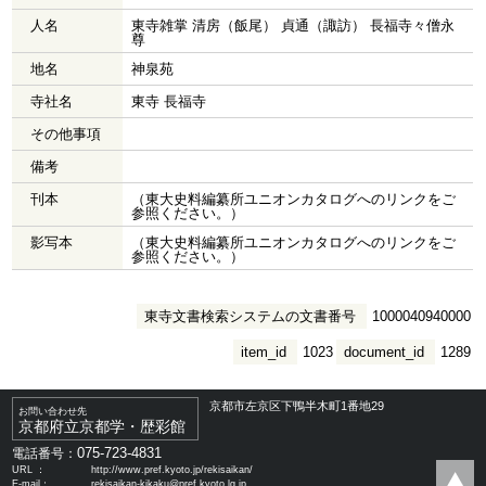
人名
東寺雑掌 清房（飯尾） 貞通（諏訪） 長福寺々僧永
尊
地名
神泉苑
寺社名
東寺 長福寺
その他事項
備考
刊本
（東大史料編纂所ユニオンカタログへのリンクをご
参照ください。）
影写本
（東大史料編纂所ユニオンカタログへのリンクをご
参照ください。）
東寺文書検索システムの文書番号
1000040940000
item_id
1023
document_id
1289
京都市左京区下鴨半木町1番地29
お問い合わせ先
京都府立京都学・歴彩館
075-723-4831
電話番号：
URL ：
http://www.pref.kyoto.jp/rekisaikan/
E-mail：
rekisaikan-kikaku@pref.kyoto.lg.jp