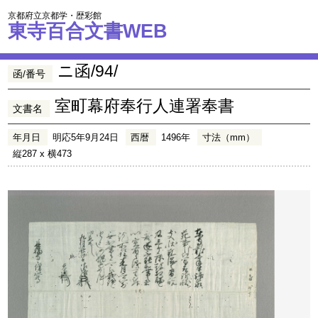
京都府立京都学・歴彩館
東寺百合文書WEB
ニ函/94/
函/番号
室町幕府奉行人連署奉書
文書名
年月日
明応5年9月24日
西暦
1496年
寸法（mm）
縦287 x 横473