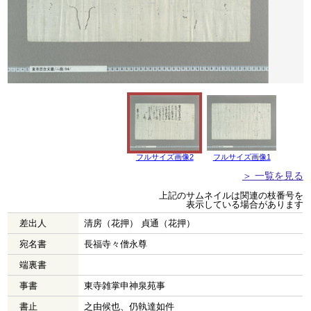
フルサイズ画像2
フルサイズ画像1
＞ 一覧を見る
上記のサムネイルは関連の枝番号を
表示している場合があります
差出人
清房（花押） 貞通（花押）
宛名書
長福寺々僧永尊
端裏書
事書
東寺雑掌申神泉苑事
書止
之由候也、仍執達如件