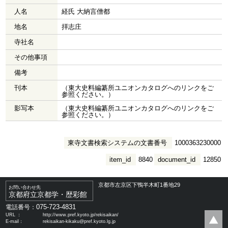
人名
経氏 大納言僧都
地名
拝志庄
寺社名
その他事項
備考
刊本
（東大史料編纂所ユニオンカタログへのリンクをご
参照ください。）
影写本
（東大史料編纂所ユニオンカタログへのリンクをご
参照ください。）
東寺文書検索システムの文書番号
1000363230000
item_id
8840
document_id
12850
京都市左京区下鴨半木町1番地29
お問い合わせ先
京都府立京都学・歴彩館
075-723-4831
電話番号：
URL ：
http://www.pref.kyoto.jp/rekisaikan/
E-mail：
rekisaikan-kikaku@pref.kyoto.lg.jp