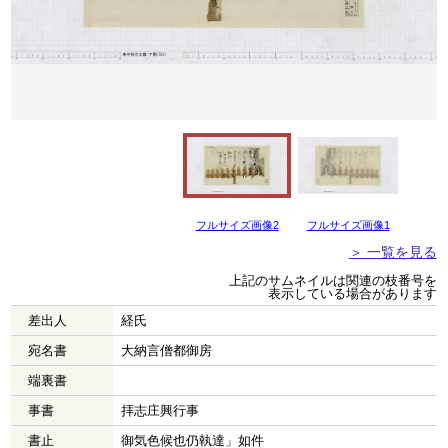
フルサイズ画像2
フルサイズ画像1
＞ 一覧を見る
上記のサムネイルは関連の枝番号を
表示している場合があります
差出人
経氏
宛名書
大納言僧都御房
端裏書
事書
拝志庄興行事
書止
御気色候也仍執達」如件