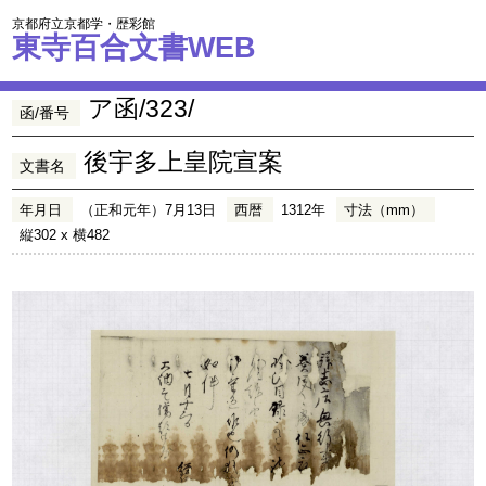
京都府立京都学・歴彩館
東寺百合文書WEB
ア函/323/
函/番号
後宇多上皇院宣案
文書名
年月日
（正和元年）7月13日
西暦
1312年
寸法（mm）
縦302 x 横482