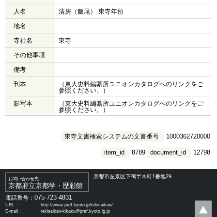
人名
清房（飯尾） 東寺年預
地名
寺社名
東寺
その他事項
備考
刊本
（東大史料編纂所ユニオンカタログへのリンクをご
参照ください。）
影写本
（東大史料編纂所ユニオンカタログへのリンクをご
参照ください。）
東寺文書検索システムの文書番号
1000362720000
item_id
8789
document_id
12798
京都市左京区下鴨半木町1番地29
お問い合わせ先
京都府立京都学・歴彩館
075-723-4831
電話番号：
URL ：
http://www.pref.kyoto.jp/rekisaikan/
E-mail：
rekisaikan-kikaku@pref.kyoto.lg.jp