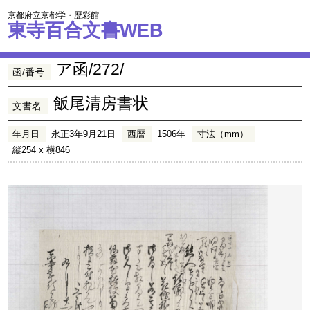
京都府立京都学・歴彩館
東寺百合文書WEB
ア函/272/
函/番号
飯尾清房書状
文書名
年月日
永正3年9月21日
西暦
1506年
寸法（mm）
縦254 x 横846