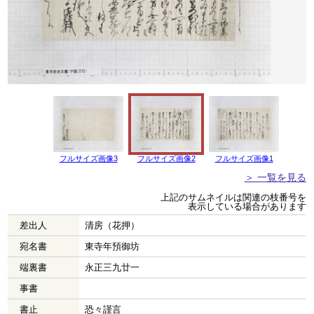
フルサイズ画像3
フルサイズ画像2
フルサイズ画像1
＞ 一覧を見る
上記のサムネイルは関連の枝番号を
表示している場合があります
差出人
清房（花押）
宛名書
東寺年預御坊
端裏書
永正三九廿一
事書
書止
恐々謹言