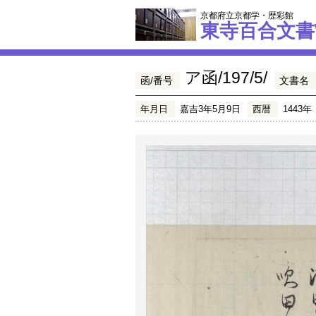
京都府立京都学・歴彩館
東寺百合文書
ア函/197/5/
函/番号
文書名
年月日
嘉吉3年5月9日
西暦
1443年