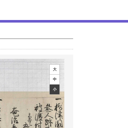
大
中
小