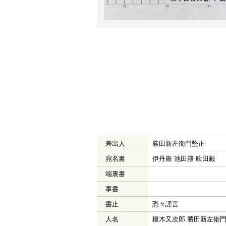
差出人
勝田新左衛門堅正
宛名書
伊丹殿 池田殿 吹田殿
端裏書
事書
書止
恐々謹言
人名
榎木又次郎 勝田新左衛門