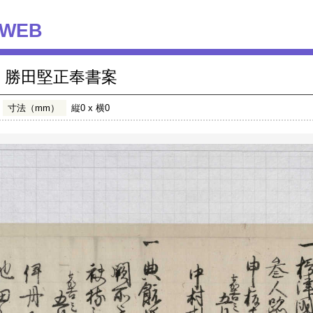
WEB
勝田堅正奉書案
寸法（mm）
縦0 x 横0