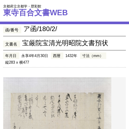
京都府立京都学・歴彩館
東寺百合文書WEB
ア函/180/2/
函/番号
宝厳院宝清光明昭院文書預状
文書名
年月日
永享4年4月30日
西暦
1432年
寸法（mm）
縦283 x 横477