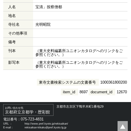
人名
宝清」按察僧都
地名
寺社名
光明昭院
その他事項
備考
刊本
（東大史料編纂所ユニオンカタログへのリンクをご
参照ください。）
影写本
（東大史料編纂所ユニオンカタログへのリンクをご
参照ください。）
東寺文書検索システムの文書番号
1000361800200
item_id
8697
document_id
12670
京都市左京区下鴨半木町1番地29
お問い合わせ先
京都府立京都学・歴彩館
075-723-4831
電話番号：
URL ：
http://www.pref.kyoto.jp/rekisaikan/
E-mail：
rekisaikan-kikaku@pref.kyoto.lg.jp