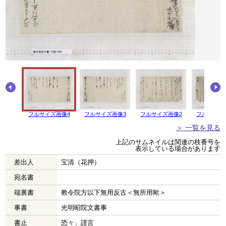
フルサイズ画像4
フルサイズ画像3
フルサイズ画像2
フルサイズ
＞ 一覧を見る
上記のサムネイルは関連の枝番号を
表示している場合があります
差出人
宝清（花押）
宛名書
端裏書
教令院方以下無用反古＜無所用歟＞
事書
光明昭院文書事
書止
恐々」謹言