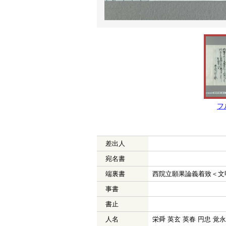
フ
差出人
宛名書
端裏書
西院立願果論義着致＜文
事書
書止
人名
栄舜 英玄 英春 円忠 覚永