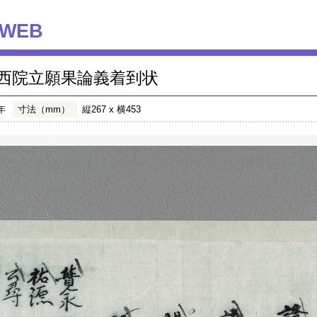
WEB
西院立願果論義着到状
年
寸法（mm）
縦267 x 横453