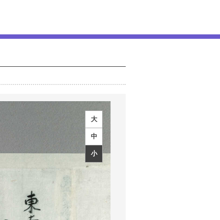
大
中
小