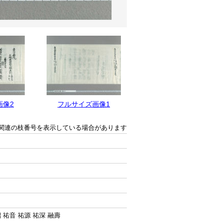
画像2
フルサイズ画像1
関連の枝番号を表示している場合があります
紹 祐音 祐源 祐深 融壽