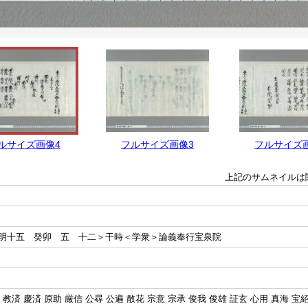
ルサイズ画像4
フルサイズ画像3
フルサイズ
上記のサムネイルは
明十五 癸卯 五 十二＞干時＜学衆＞論義奉行宝泉院
 教済 慶済 原助 厳信 公尋 公遍 散花 宗意 宗承 俊我 俊雄 証玄 心用 真海 宝