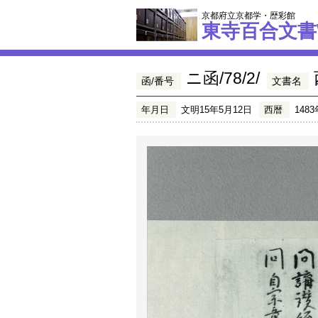
京都府立京都学・歴彩館
東寺百合文書
ニ函/78/2/
函/番号
文書名
年月日
文明15年5月12日
西暦
1483