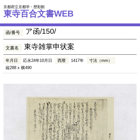
京都府立京都学・歴彩館
東寺百合文書WEB
ア函/150/
函/番号
東寺雑掌申状案
文書名
年月日
応永24年10月日
西暦
1417年
寸法（mm）
縦288 x 横490