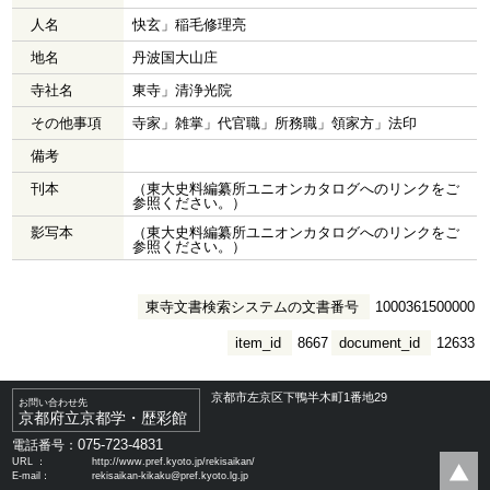
人名
快玄」稲毛修理亮
地名
丹波国大山庄
寺社名
東寺」清浄光院
その他事項
寺家」雑掌」代官職」所務職」領家方」法印
備考
刊本
（東大史料編纂所ユニオンカタログへのリンクをご
参照ください。）
影写本
（東大史料編纂所ユニオンカタログへのリンクをご
参照ください。）
東寺文書検索システムの文書番号
1000361500000
item_id
8667
document_id
12633
京都市左京区下鴨半木町1番地29
お問い合わせ先
京都府立京都学・歴彩館
075-723-4831
電話番号：
URL ：
http://www.pref.kyoto.jp/rekisaikan/
E-mail：
rekisaikan-kikaku@pref.kyoto.lg.jp