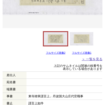
フルサイズ画像2
フルサイズ画像1
＞ 一覧を見る
上記のサムネイルは関連の枝番号を
表示している場合があります
差出人
宛名書
端裏書
事書
東寺雑掌謹言上」丹波国大山庄代官職事
書止
謹言上如件