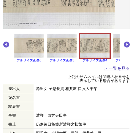
フルサイズ画像6
フルサイズ画像5
フルサイズ画像4
フルサイズ
＞ 一覧を見る
上記のサムネイルは関連の枝番号を
表示している場合があります
差出人
源氏女 子息長賀 相共教 口入人平某
宛名書
端裏書
事書
沽脚 西方寺田事
書止
仍為後日亀鏡所沽脚之状如件