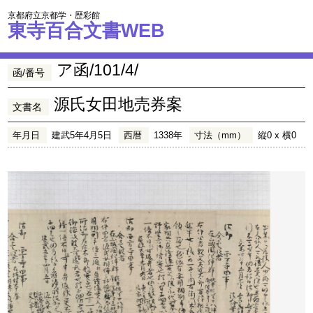
京都府立京都学・歴彩館
東寺百合文書WEB
ア函/101/4/
函/番号
源氏女田地売券案
文書名
年月日
建武5年4月5日
西暦
1338年
寸法（mm）
縦0 x 横0