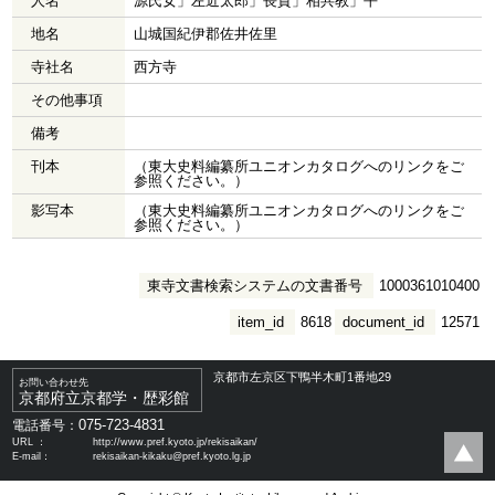
人名
源氏女」左近太郎」長賀」相共教」平
地名
山城国紀伊郡佐井佐里
寺社名
西方寺
その他事項
備考
刊本
（東大史料編纂所ユニオンカタログへのリンクをご
参照ください。）
影写本
（東大史料編纂所ユニオンカタログへのリンクをご
参照ください。）
東寺文書検索システムの文書番号
1000361010400
item_id
8618
document_id
12571
京都市左京区下鴨半木町1番地29
お問い合わせ先
京都府立京都学・歴彩館
075-723-4831
電話番号：
URL ：
http://www.pref.kyoto.jp/rekisaikan/
E-mail：
rekisaikan-kikaku@pref.kyoto.lg.jp