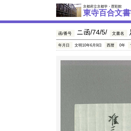
京都府立京都学・歴彩館
東寺百合文書
ニ函/74/5/
函/番号
文書名
年月日
文明10年6月9日
西暦
0年