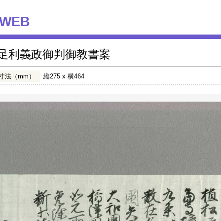
WEB
足利義政御判御教書案
寸法（mm）
縦275 x 横464