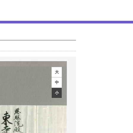
大
中
小