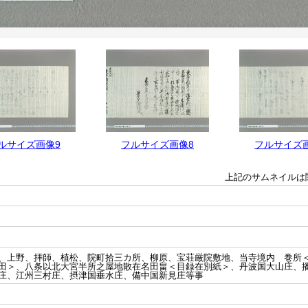
ルサイズ画像9
フルサイズ画像8
フルサイズ
上記のサムネイルは
、上野、拝師、植松、院町拾三カ所、柳原、宝荘厳院敷地、当寺境内 巻所
田＞、八条以北大宮半所之屋地散在名田畠＜目録在別紙＞、丹波国大山庄、
庄、江州三村庄、摂津国垂水庄、備中国新見庄等事