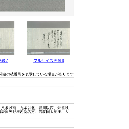
画像7
フルサイズ画像6
フルサイズ画像5
関連の枝番号を表示している場合があります
＜八条以南、九条以北、堀川以西、朱雀以
播磨国矢野庄内例名方、若狭国太良庄、大