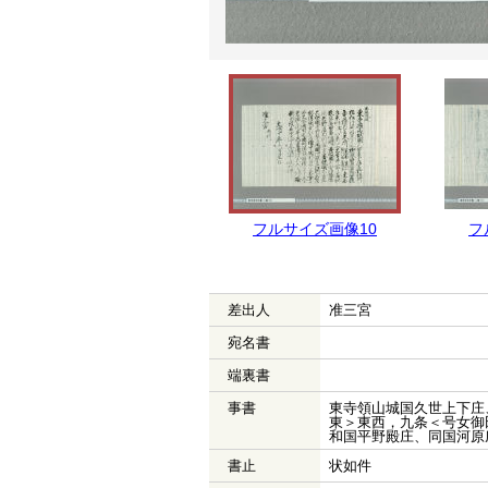
フルサイズ画像10
フ
差出人
准三宮
宛名書
端裏書
事書
東寺領山城国久世上下庄
東＞東西，九条＜号女御
和国平野殿庄、同国河原
書止
状如件