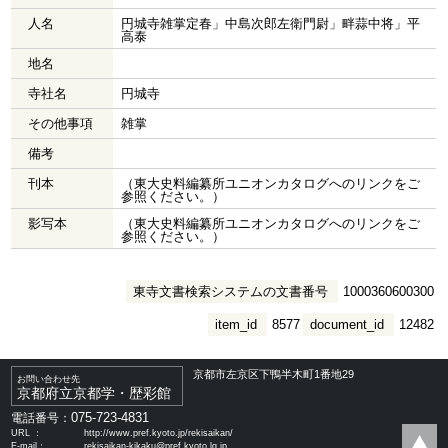
人名
円城寺雑掌定春」中島次郎左衛門尉」畔蒜中将」平
高泰
地名
寺社名
円城寺
その他事項
雑掌
備考
刊本
（東大史料編纂所ユニオンカタログへのリンクをご
参照ください。）
影写本
（東大史料編纂所ユニオンカタログへのリンクをご
参照ください。）
東寺文書検索システムの文書番号
1000360600300
item_id
8577
document_id
12482
京都市左京区下鴨半木町1番地29
お問い合わせ先
京都府立京都学・歴彩館
075-723-4831
電話番号：
URL ：
http://www.pref.kyoto.jp/rekisaikan/
E-mail：
rekisaikan-kikaku@pref.kyoto.lg.jp