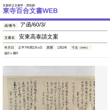
京都府立京都学・歴彩館
東寺百合文書WEB
ア函/60/3/
函/番号
安東高泰請文案
文書名
年月日
正平7年閏2月x日
西暦
1352年
寸法（mm）
縦0 x 横0