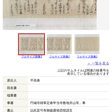
フルサイズ画像3
フルサイズ画像2
フルサイズ画像1
＞ 一覧を見る
上記のサムネイルは関連の枝番号を
表示している場合があります
差出人
平高泰
宛名書
端裏書
事書
円城寺雑掌定春申当寺敷地并山等」事
書止
以此旨可有御披露候恐惶謹言