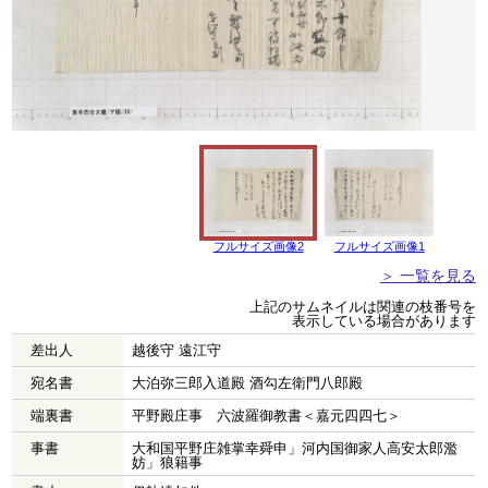
フルサイズ画像2
フルサイズ画像1
＞ 一覧を見る
上記のサムネイルは関連の枝番号を
表示している場合があります
差出人
越後守 遠江守
宛名書
大泊弥三郎入道殿 酒勾左衛門八郎殿
端裏書
平野殿庄事 六波羅御教書＜嘉元四四七＞
事書
大和国平野庄雑掌幸舜申」河内国御家人高安太郎濫
妨」狼籍事