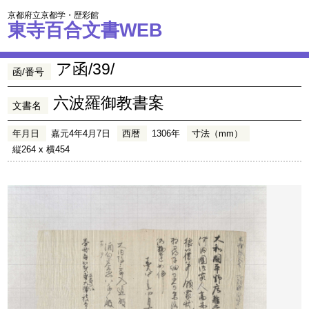
京都府立京都学・歴彩館
東寺百合文書WEB
ア函/39/
函/番号
六波羅御教書案
文書名
年月日
嘉元4年4月7日
西暦
1306年
寸法（mm）
縦264 x 横454