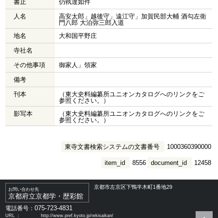
書止
仍執達如件
人名
高安太郎」越後守」遠江守」加賀民部大輔 酒勾左衛
門八郎 大泊弥三郎入道
地名
大和国平野庄
寺社名
その他事項
御家人」領家
備考
刊本
（東大史料編纂所ユニオンカタログへのリンクをご
参照ください。）
影写本
（東大史料編纂所ユニオンカタログへのリンクをご
参照ください。）
東寺文書検索システムの文書番号
1000360390000
item_id
8556
document_id
12458
京都市左京区下鴨半木町1番地29
お問い合わせ先
京都府立京都学・歴彩館
075-723-4831
電話番号：
URL ：
http://www.pref.kyoto.jp/rekisaikan/