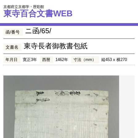
京都府立京都学・歴彩館
東寺百合文書WEB
ニ函/65/
函/番号
東寺長者御教書包紙
文書名
年月日
寛正3年
西暦
1462年
寸法（mm）
縦453 x 横270