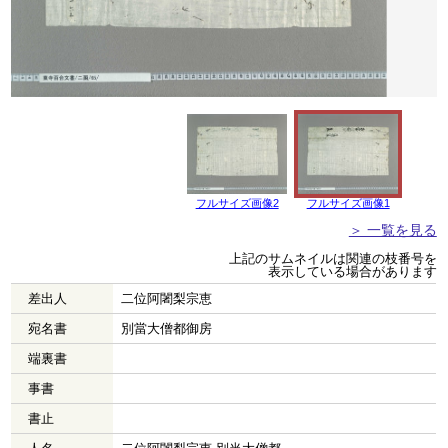
フルサイズ画像2
フルサイズ画像1
＞ 一覧を見る
上記のサムネイルは関連の枝番号を
表示している場合があります
差出人
二位阿闍梨宗恵
宛名書
別當大僧都御房
端裏書
事書
書止