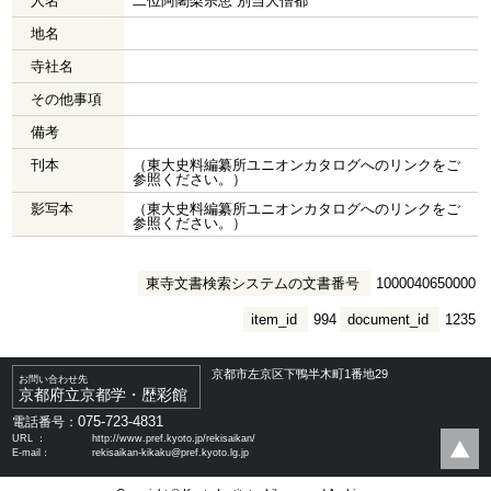
人名
二位阿闍梨宗恵 別当大僧都
地名
寺社名
その他事項
備考
刊本
（東大史料編纂所ユニオンカタログへのリンクをご
参照ください。）
影写本
（東大史料編纂所ユニオンカタログへのリンクをご
参照ください。）
東寺文書検索システムの文書番号
1000040650000
item_id
994
document_id
1235
京都市左京区下鴨半木町1番地29
お問い合わせ先
京都府立京都学・歴彩館
075-723-4831
電話番号：
URL ：
http://www.pref.kyoto.jp/rekisaikan/
E-mail：
rekisaikan-kikaku@pref.kyoto.lg.jp