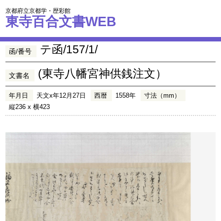
京都府立京都学・歴彩館
東寺百合文書WEB
テ函/157/1/
函/番号
(東寺八幡宮神供銭注文）
文書名
年月日
天文x年12月27日
西暦
1558年
寸法（mm）
縦236 x 横423