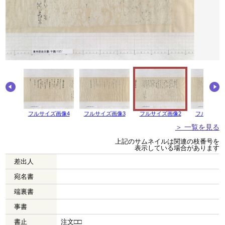
フルサイズ画像4
フルサイズ画像3
フルサイズ画像2
フルサイズ
＞ 一覧を見る
上記のサムネイルは関連の枝番号を
表示している場合があります
差出人
宛名書
端裏書
事書
書止
注文□□