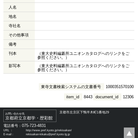
人名
地名
寺社名
その他事項
備考
刊本
（東大史料編纂所ユニオンカタログへのリンクをご
参照ください。）
影写本
（東大史料編纂所ユニオンカタログへのリンクをご
参照ください。）
東寺文書検索システムの文書番号
1000351570100
item_id
8443
document_id
12306
京都市左京区下鴨半木町1番地29
お問い合わせ先
京都府立京都学・歴彩館
075-723-4831
電話番号：
URL ：
http://www.pref.kyoto.jp/rekisaikan/
E-mail：
rekisaikan-kikaku@pref.kyoto.lg.jp