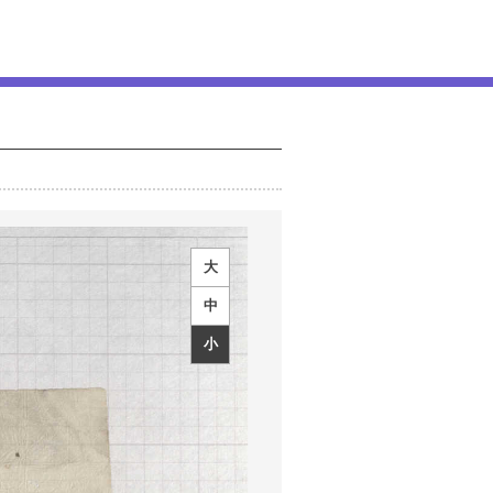
大
中
小