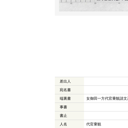
差出人
宛名書
端裏書
女御田一方代官乗観請文
事書
書止
人名
代官乗観