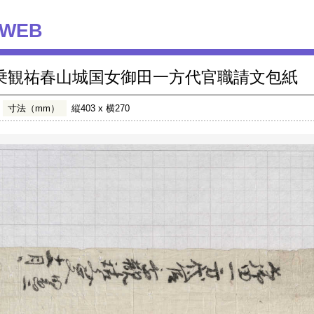
WEB
乗観祐春山城国女御田一方代官職請文包紙
寸法（mm）
縦403 x 横270