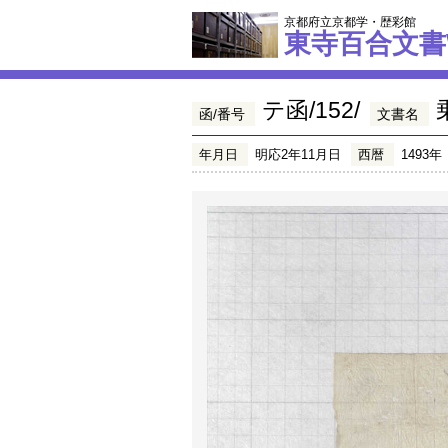
京都府立京都学・歴彩館
東寺百合文書
テ函/152/
函/番号
文書名
年月日
明応2年11月日
西暦
1493年