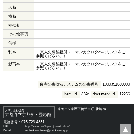
人名
地名
寺社名
その他事項
備考
刊本
（東大史料編纂所ユニオンカタログへのリンクをご
参照ください。）
影写本
（東大史料編纂所ユニオンカタログへのリンクをご
参照ください。）
東寺文書検索システムの文書番号
1000351080000
item_id
8394
document_id
12256
京都市左京区下鴨半木町1番地29
お問い合わせ先
京都府立京都学・歴彩館
075-723-4831
電話番号：
URL ：
http://www.pref.kyoto.jp/rekisaikan/
E-mail：
rekisaikan-kikaku@pref.kyoto.lg.jp