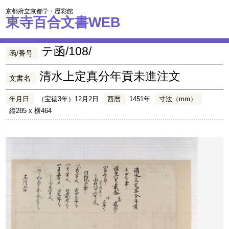
京都府立京都学・歴彩館
東寺百合文書WEB
テ函/108/
函/番号
清水上定真分年貢未進注文
文書名
年月日
（宝徳3年）12月2日
西暦
1451年
寸法（mm）
縦285 x 横464