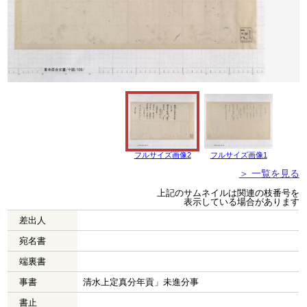
フルサイズ画像2
フルサイズ画像1
＞ 一覧を見る
上記のサムネイルは関連の枝番号を
表示している場合があります
差出人
宛名書
端裏書
事書
清水上定真分年貢」未進分事
書止