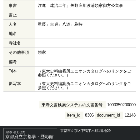
事書
注進 建治二年」矢野庄那波浦領家御方公畠事
書止
人名
重藤」吉貞」八道」為時
地名
寺社名
その他事項
領家
備考
刊本
（東大史料編纂所ユニオンカタログへのリンクをご
参照ください。）
影写本
（東大史料編纂所ユニオンカタログへのリンクをご
参照ください。）
東寺文書検索システムの文書番号
1000350200000
item_id
8306
document_id
12148
京都市左京区下鴨半木町1番地29
お問い合わせ先
京都府立京都学・歴彩館