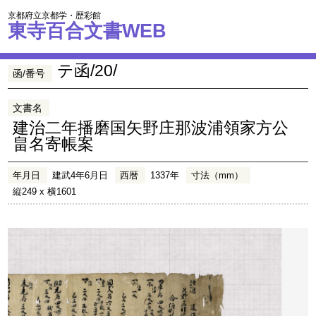
京都府立京都学・歴彩館
東寺百合文書WEB
テ函/20/
函/番号
文書名
建治二年播磨国矢野庄那波浦領家方公
畠名寄帳案
年月日
建武4年6月日
西暦
1337年
寸法（mm）
縦249 x 横1601