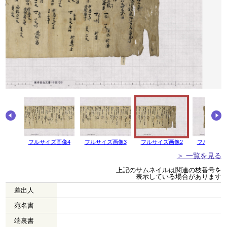
画像5
フルサイズ画像4
フルサイズ画像3
フルサイズ画像2
フルサイズ
＞ 一覧を見る
上記のサムネイルは関連の枝番号を
表示している場合があります
差出人
宛名書
端裏書