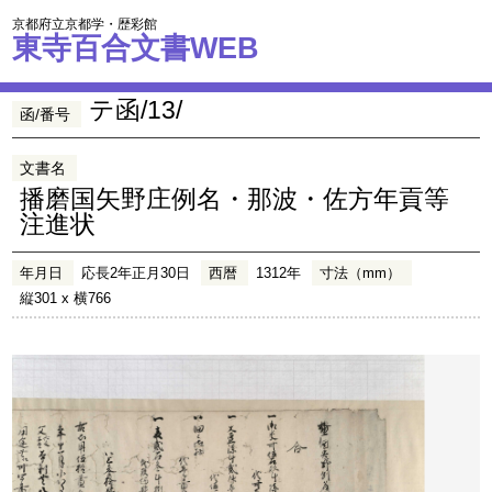
京都府立京都学・歴彩館
東寺百合文書WEB
テ函/13/
函/番号
文書名
播磨国矢野庄例名・那波・佐方年貢等
注進状
年月日
応長2年正月30日
西暦
1312年
寸法（mm）
縦301 x 横766