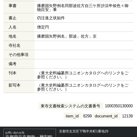
事書
播磨国矢野例名同那波佐方自三ケ所沙汰申候色々御
物目安」事
書止
仍注進之状如件
人名
僧定円
地名
播磨国矢野例名」那波」佐方」京
寺社名
その他事項
備考
刊本
（東大史料編纂所ユニオンカタログへのリンクをご
参照ください。）
影写本
（東大史料編纂所ユニオンカタログへのリンクをご
参照ください。）
東寺文書検索システムの文書番号
1000350130000
item_id
8299
document_id
12139
京都市左京区下鴨半木町1番地29
お問い合わせ先