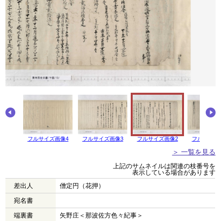
フルサイズ画像4
フルサイズ画像3
フルサイズ画像2
フルサイズ
＞ 一覧を見る
上記のサムネイルは関連の枝番号を
表示している場合があります
差出人
僧定円（花押）
宛名書
端裏書
矢野庄＜那波佐方色々紀事＞