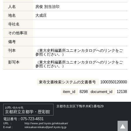
人名
房俊 別当法印
地名
大成庄
寺社名
その他事項
備考
刊本
（東大史料編纂所ユニオンカタログへのリンクをご
参照ください。）
影写本
（東大史料編纂所ユニオンカタログへのリンクをご
参照ください。）
東寺文書検索システムの文書番号
1000350120000
item_id
8298
document_id
12138
京都市左京区下鴨半木町1番地29
お問い合わせ先
京都府立京都学・歴彩館
075-723-4831
電話番号：
URL ：
http://www.pref.kyoto.jp/rekisaikan/
E-mail：
rekisaikan-kikaku@pref.kyoto.lg.jp