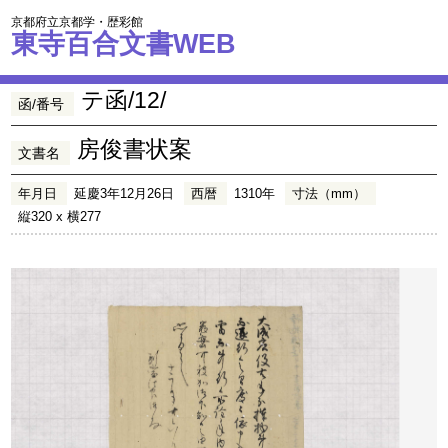
京都府立京都学・歴彩館
東寺百合文書WEB
テ函/12/
函/番号
房俊書状案
文書名
年月日
延慶3年12月26日
西暦
1310年
寸法（mm）
縦320 x 横277