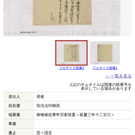
フルサイズ画像2
フルサイズ画像1
＞ 一覧を見る
上記のサムネイルは関連の枝番号を
表示している場合があります
差出人
房俊
宛名書
別当法印御房
端裏書
捧物催促事申宗家状案＜延慶三年十二廿六＞
事書
書止
恐々謹言