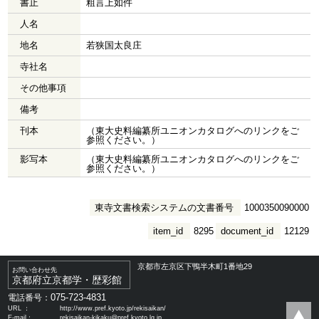
書止
粗言上如件
人名
地名
若狭国太良庄
寺社名
その他事項
備考
刊本
（東大史料編纂所ユニオンカタログへのリンクをご
参照ください。）
影写本
（東大史料編纂所ユニオンカタログへのリンクをご
参照ください。）
東寺文書検索システムの文書番号
1000350090000
item_id
8295
document_id
12129
京都市左京区下鴨半木町1番地29
お問い合わせ先
京都府立京都学・歴彩館
075-723-4831
電話番号：
URL ：
http://www.pref.kyoto.jp/rekisaikan/
E-mail：
rekisaikan-kikaku@pref.kyoto.lg.jp