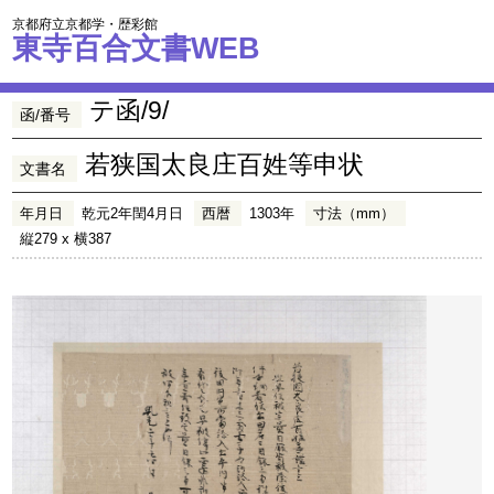
京都府立京都学・歴彩館
東寺百合文書WEB
テ函/9/
函/番号
若狭国太良庄百姓等申状
文書名
年月日
乾元2年閏4月日
西暦
1303年
寸法（mm）
縦279 x 横387