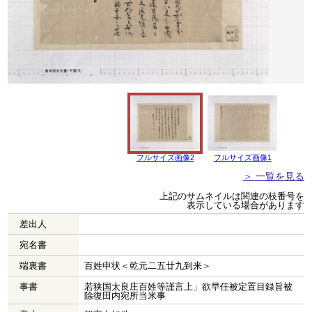
フルサイズ画像2
フルサイズ画像1
＞ 一覧を見る
上記のサムネイルは関連の枝番号を
表示している場合があります
差出人
宛名書
端裏書
百姓申状＜乾元二五廿九到来＞
事書
若狭国太良庄百姓等謹言上」欲早任被定置目録旨被
除復田内宛所当米事