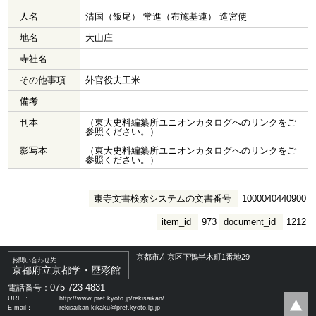
人名
清国（飯尾） 常進（布施基連） 造宮使
地名
大山庄
寺社名
その他事項
外官役夫工米
備考
刊本
（東大史料編纂所ユニオンカタログへのリンクをご
参照ください。）
影写本
（東大史料編纂所ユニオンカタログへのリンクをご
参照ください。）
東寺文書検索システムの文書番号
1000040440900
item_id
973
document_id
1212
京都市左京区下鴨半木町1番地29
お問い合わせ先
京都府立京都学・歴彩館
075-723-4831
電話番号：
URL ：
http://www.pref.kyoto.jp/rekisaikan/
E-mail：
rekisaikan-kikaku@pref.kyoto.lg.jp