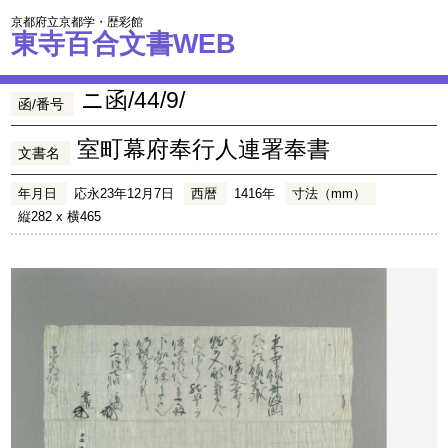
京都府立京都学・歴彩館
東寺百合文書WEB
ニ函/44/9/
函/番号
室町幕府奉行人連署奉書
文書名
年月日
応永23年12月7日
西暦
1416年
寸法（mm）
縦282 x 横465