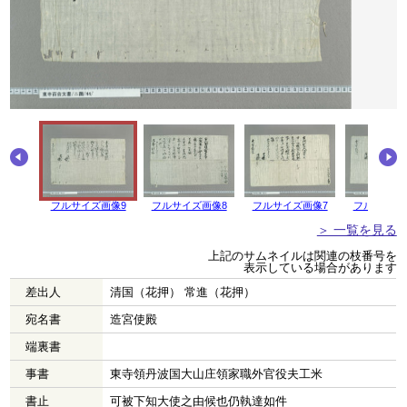
フルサイズ画像9
フルサイズ画像8
フルサイズ画像7
フルサイズ
＞ 一覧を見る
上記のサムネイルは関連の枝番号を
表示している場合があります
差出人
清国（花押） 常進（花押）
宛名書
造宮使殿
端裏書
事書
東寺領丹波国大山庄領家職外官役夫工米
書止
可被下知大使之由候也仍執達如件