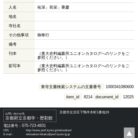
人名
祐深」長栄」乗慶
地名
寺社名
その他事項
御奉行
備考
刊本
（東大史料編纂所ユニオンカタログへのリンクをご
参照ください。）
影写本
（東大史料編纂所ユニオンカタログへのリンクをご
参照ください。）
東寺文書検索システムの文書番号
1000341080600
item_id
8214
document_id
12025
京都市左京区下鴨半木町1番地29
お問い合わせ先
京都府立京都学・歴彩館
075-723-4831
電話番号：
URL ：
http://www.pref.kyoto.jp/rekisaikan/
E-mail：
rekisaikan-kikaku@pref.kyoto.lg.jp