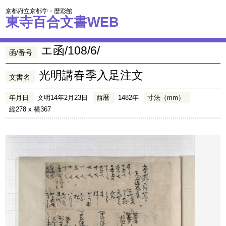
京都府立京都学・歴彩館
東寺百合文書WEB
エ函/108/6/
函/番号
光明講春季入足注文
文書名
年月日
文明14年2月23日
西暦
1482年
寸法（mm）
縦278 x 横367