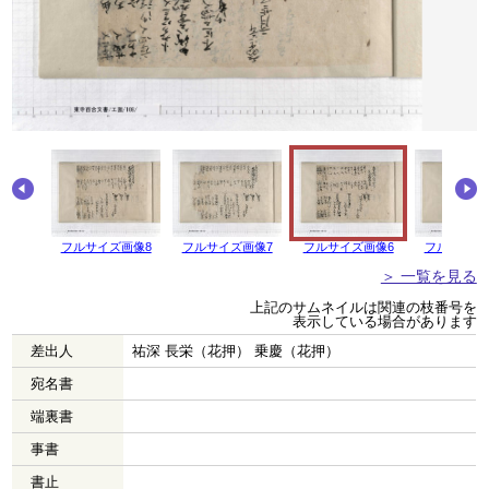
画像9
フルサイズ画像8
フルサイズ画像7
フルサイズ画像6
フルサイズ
＞ 一覧を見る
上記のサムネイルは関連の枝番号を
表示している場合があります
差出人
祐深 長栄（花押） 乗慶（花押）
宛名書
端裏書
事書
書止