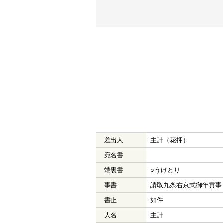
差出人
主計（花押）
宛名書
端裏書
○うけとり
事書
請取九条右京式御年貢事
書止
如件
人名
主計