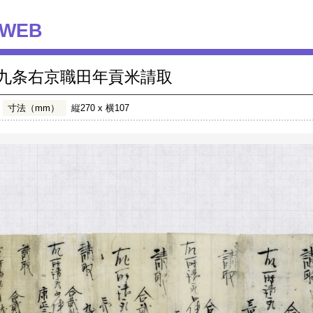
WEB
九条右京職田年貢米請取
寸法（mm）
縦270 x 横107