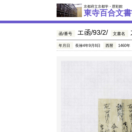
京都府立京都学・歴彩館
東寺百合文書
エ函/93/2/
函/番号
文書名
年月日
長禄4年9月8日
西暦
1460年