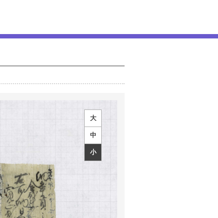
大
中
小