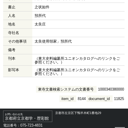
書止
之状如件
人名
預所代
地名
太良庄
寺社名
その他事項
太良使用領家」預所代
備考
刊本
（東大史料編纂所ユニオンカタログへのリンクをご
参照ください。）
影写本
（東大史料編纂所ユニオンカタログへのリンクをご
参照ください。）
東寺文書検索システムの文書番号
1000340380000
item_id
8144
document_id
11825
京都市左京区下鴨半木町1番地29
お問い合わせ先
京都府立京都学・歴彩館
075-723-4831
電話番号：