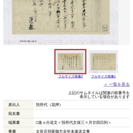
フルサイズ画像2
フルサイズ画像1
＞ 一覧を見る
上記のサムネイルは関連の枝番号を
表示している場合があります
差出人
預所代（花押）
宛名書
端裏書
□進ヵ分送文＜預所代文保三々月廿四日到＞
事書
太良庄領家御方去年未進送文事