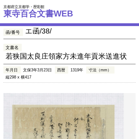
京都府立京都学・歴彩館
東寺百合文書WEB
エ函/38/
函/番号
文書名
若狭国太良庄領家方未進年貢米送進状
年月日
文保3年3月23日
西暦
1319年
寸法（mm）
縦298 x 横417