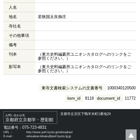
人名
地名
若狭国太良御庄
寺社名
その他事項
備考
刊本
（東大史料編纂所ユニオンカタログへのリンクをご
参照ください。）
影写本
（東大史料編纂所ユニオンカタログへのリンクをご
参照ください。）
東寺文書検索システムの文書番号
1000340120500
item_id
8118
document_id
11772
京都市左京区下鴨半木町1番地29
お問い合わせ先
京都府立京都学・歴彩館
075-723-4831
電話番号：
URL ：
http://www.pref.kyoto.jp/rekisaikan/
E-mail：
rekisaikan-kikaku@pref.kyoto.lg.jp