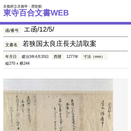
京都府立京都学・歴彩館
東寺百合文書WEB
エ函/12/5/
函/番号
若狭国太良庄長夫請取案
文書名
年月日
建治3年4月20日
西暦
1277年
寸法（mm）
縦270 x 横244