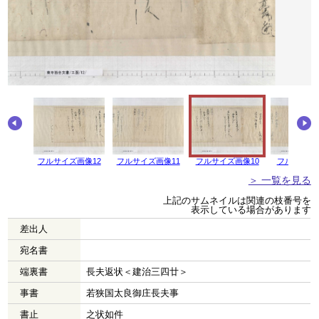
フルサイズ画像12
フルサイズ画像11
フルサイズ画像10
フルサイズ
＞ 一覧を見る
上記のサムネイルは関連の枝番号を
表示している場合があります
差出人
宛名書
端裏書
長夫返状＜建治三四廿＞
事書
若狭国太良御庄長夫事
書止
之状如件