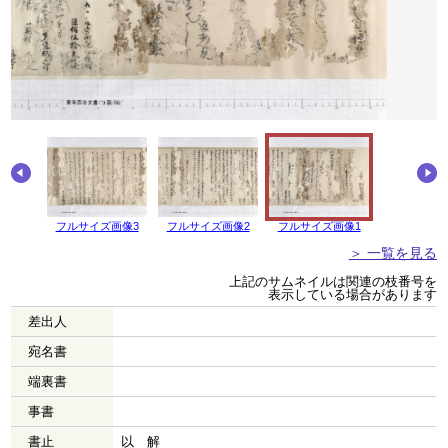
画像4
フルサイズ画像3
フルサイズ画像2
フルサイズ画像1
＞ 一覧を見る
上記のサムネイルは関連の枝番号を
表示している場合があります
差出人
宛名書
端裏書
事書
書止
以 解