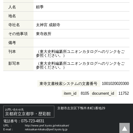
人名
頼季
地名
寺社名
太神宮 成願寺
その他事項
東寺政所
備考
刊本
（東大史料編纂所ユニオンカタログへのリンクをご
参照ください。）
影写本
（東大史料編纂所ユニオンカタログへのリンクをご
参照ください。）
東寺文書検索システムの文書番号
1001020020300
item_id
8105
document_id
11752
京都市左京区下鴨半木町1番地29
お問い合わせ先
京都府立京都学・歴彩館
075-723-4831
電話番号：
URL ：
http://www.pref.kyoto.jp/rekisaikan/
E-mail：
rekisaikan-kikaku@pref.kyoto.lg.jp