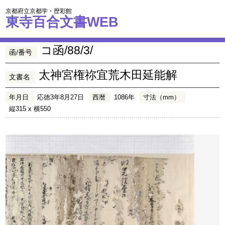
京都府立京都学・歴彩館
東寺百合文書WEB
コ函/88/3/
函/番号
太神宮権祢宜荒木田延能解
文書名
年月日
応徳3年8月27日
西暦
1086年
寸法（mm）
縦315 x 横550