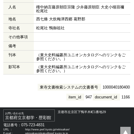
人名
権中納言藤原朝臣宗隆 少弁藤原朝臣 大史小槻宿禰
松尾社
地名
西七條 大炊梅津西郷 葛野郡
寺社名
松尾社 鴨御祖社
その他事項
備考
刊本
（東大史料編纂所ユニオンカタログへのリンクをご
参照ください。）
影写本
（東大史料編纂所ユニオンカタログへのリンクをご
参照ください。）
東寺文書検索システムの文書番号
1000040180400
item_id
947
document_id
1166
京都市左京区下鴨半木町1番地29
お問い合わせ先
京都府立京都学・歴彩館
075-723-4831
電話番号：
URL ：
http://www.pref.kyoto.jp/rekisaikan/
E-mail：
rekisaikan-kikaku@pref.kyoto.lg.jp