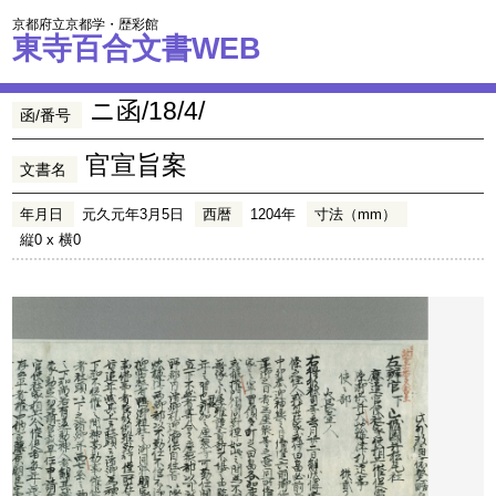
京都府立京都学・歴彩館
東寺百合文書WEB
ニ函/18/4/
函/番号
官宣旨案
文書名
年月日
元久元年3月5日
西暦
1204年
寸法（mm）
縦0 x 横0