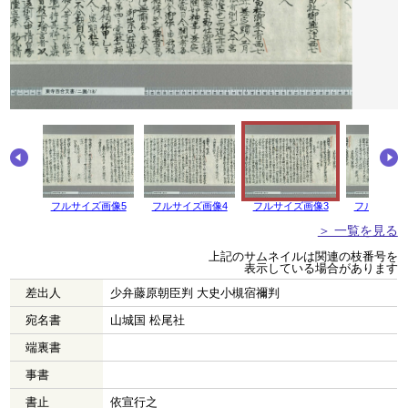
画像6
フルサイズ画像5
フルサイズ画像4
フルサイズ画像3
フルサイズ
＞ 一覧を見る
上記のサムネイルは関連の枝番号を
表示している場合があります
差出人
少弁藤原朝臣判 大史小槻宿禰判
宛名書
山城国 松尾社
端裏書
事書
書止
依宣行之